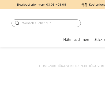
Betriebsferien vom 03.08.-08.08
Kostenlos
Nähmaschinen
Stick
HOME
›
ZUBEHÖR
›
OVERLOCK-ZUBEHÖR
›
OVERL