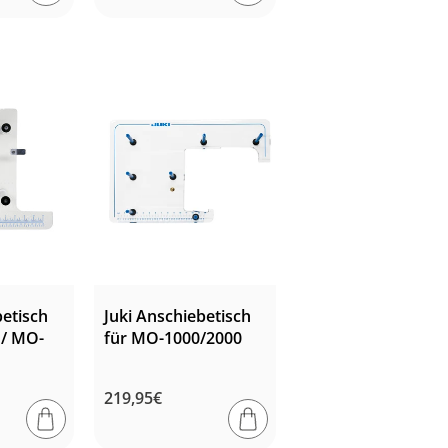
Preis
betisch
Juki Anschiebetisch
 / MO-
für MO-1000/2000
Normaler
219,95€
Preis