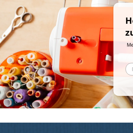
H
z
Me