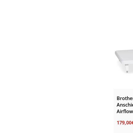
Brothe
Anschie
Airflo
179,00
Norma
Verkau
Preis