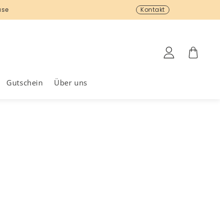
use
Kostenloser Rückversand
Kontakt
Einloggen
Warenkor
Gutschein
Über uns