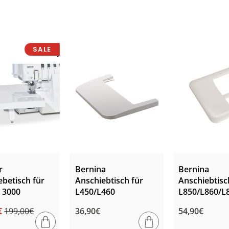
a
t
e
SALE
g
o
r
i
e
:
r
Bernina
Bernina
betisch für
Anschiebtisch für
Anschiebtisc
w 3000
L450/L460
L850/L860/L
€
199,00€
Normaler
36,90€
Normaler
54,90€
ler
fspreis
Preis
Preis