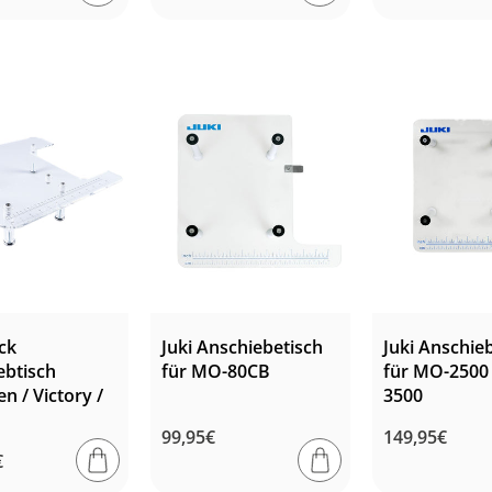
ck
Juki Anschiebetisch
Juki Anschie
ebtisch
für MO-80CB
für MO-2500
en / Victory /
3500
Normaler
99,95€
Normaler
149,95€
ler
€
Preis
Preis