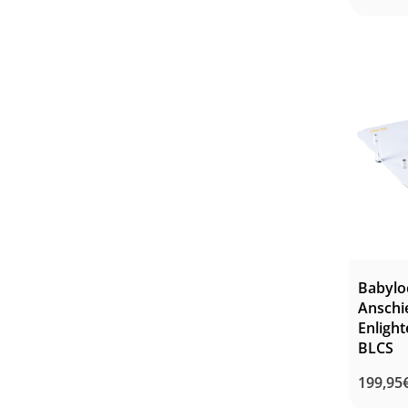
Babylo
Anschi
Enlight
BLCS
Norma
199,95
Preis