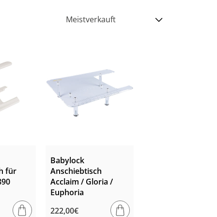
Babylock
h für
Anschiebtisch
890
Acclaim / Gloria /
Euphoria
Normaler
222,00€