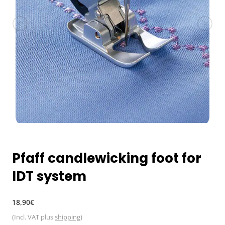
Pfaff candlewicking foot for
IDT system
Regular
18,90€
price
(Incl. VAT plus
shipping
)