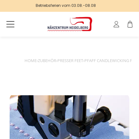
Betriebsferien vom 03.08.-08.08
Log
Cart
in
HOME
›
ZUBEHÖR
›
PRESSER FEET
›
PFAFF CANDLEWICKING FOOT