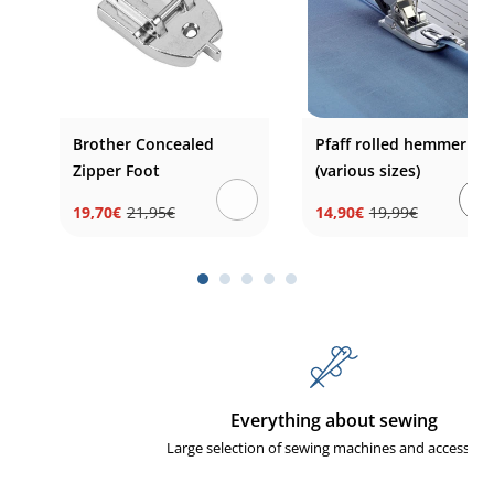
Brother Concealed
Pfaff rolled hemmer
Zipper Foot
(various sizes)
19,70€
21,95€
14,90€
19,99€
Regular
Sale
Regular
Sale
price
price
price
price
Everything about sewing
Large selection of sewing machines and accessories