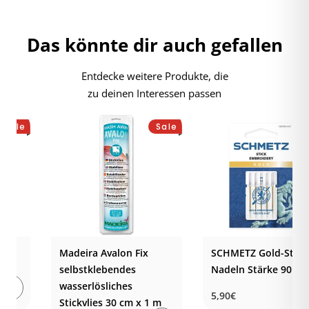
Das könnte dir auch gefallen
Entdecke weitere Produkte, die
zu deinen Interessen passen
Sale
Sale
Madeira Avalon Fix
SCHMETZ Gold-Stick
selbstklebendes
Nadeln Stärke 90
wasserlösliches
Normaler
5,90€
Stickvlies 30 cm x 1 m