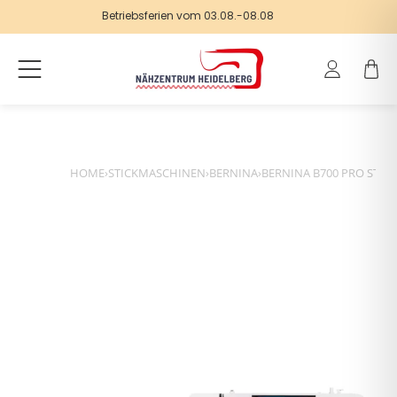
Betriebsferien vom 03.08.-08.08
Einloggen
Warenk
HOME
›
STICKMASCHINEN
›
BERNINA
›
BERNINA B700 PRO STIC