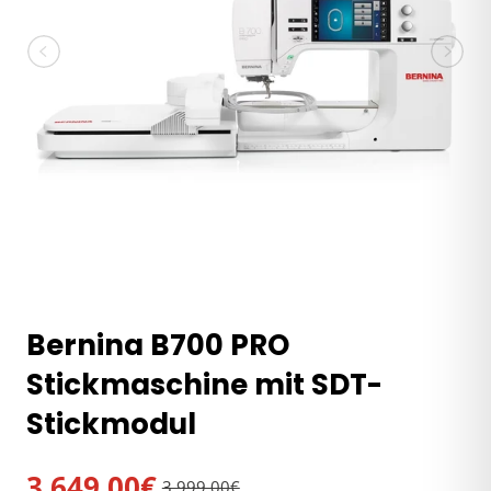
Bernina B700 PRO
Stickmaschine mit SDT-
Stickmodul
3.649,00€
3.999,00€
Normaler
Verkaufspreis