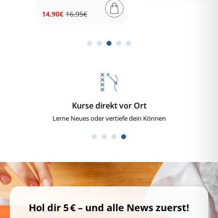
Preis
14,90€
16,95€
Normaler
Verkaufspreis
Preis
Über 40 Jahre Erfahrung
Kompetente Beratung & Fachwissen
Hol dir 5 € – und alle News zuerst!