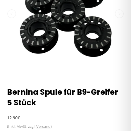
Bernina Spule für B9-Greifer
5 Stück
Normaler
12,90€
Preis
(Inkl. MwSt. zzgl.
Versand
)