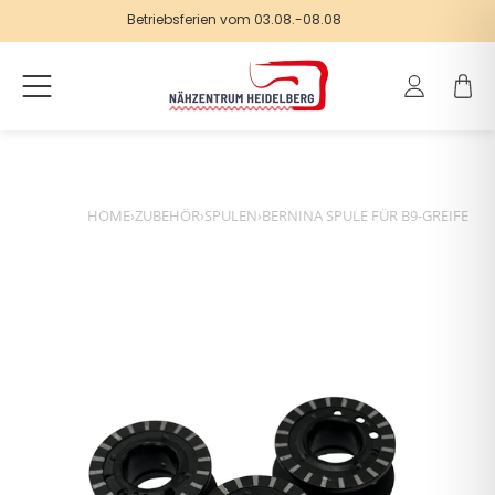
Betriebsferien vom 03.08.-08.08
Einloggen
Warenk
HOME
›
ZUBEHÖR
›
SPULEN
›
BERNINA SPULE FÜR B9-GREIFER 5