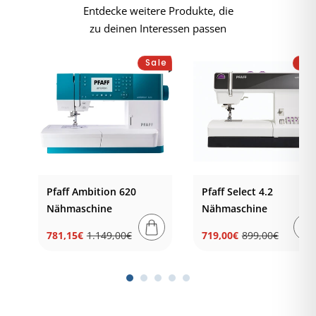
Entdecke weitere Produkte, die
zu deinen Interessen passen
Sale
Sa
-
Pfaff Ambition 620
Pfaff Select 4.2
Nähmaschine
Nähmaschine
781,15€
1.149,00€
719,00€
899,00€
Normaler
Verkaufspreis
Normaler
Verkaufspreis
Preis
Preis