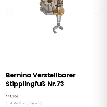
Bernina Verstellbarer
Stipplingfuß Nr.73
Normaler
141,90€
Preis
(Inkl. MwSt. zzgl.
Versand
)