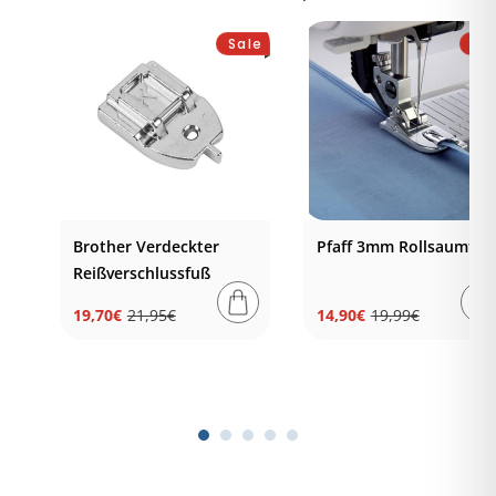
Sale
Sa
-
Brother Verdeckter
Pfaff 3mm Rollsaumfuß
Reißverschlussfuß
19,70€
21,95€
14,90€
19,99€
Normaler
Verkaufspreis
Normaler
Verkaufspreis
Preis
Preis