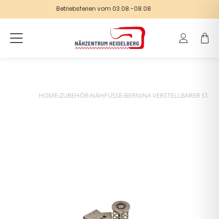
Betriebsferien vom 03.08.-08.08
Einloggen
Warenk
HOME
›
ZUBEHÖR
›
NÄHFÜSSE
›
BERNINA VERSTELLBARER STIPPL