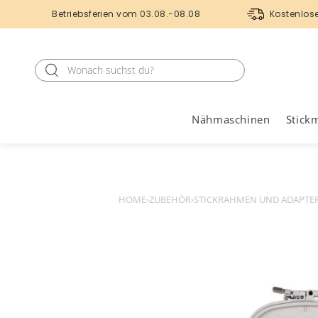
Betriebsferien vom 03.08.-08.08
Kostenlos
Nähmaschinen
Stick
HOME
›
ZUBEHÖR
›
STICKRAHMEN UND ADAPTE