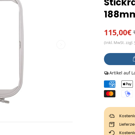
Stickr
188mm)
115,00€
Normaler
Verkaufsprei
Preis
(Inkl. MwSt. zzgl.
Anzahl
Artikel auf L
Kostenl
Lieferze
Kostenl