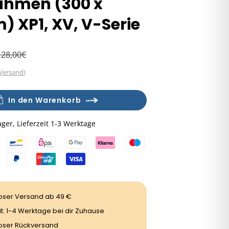
ahmen (300 x
 XP1, XV, V-Serie
128,00€
s
Versand
)
In den Warenkorb
ager, Lieferzeit 1-3 Werktage
oser Versand ab 49 €
it: 1-4 Werktage bei dir Zuhause
oser Rückversand