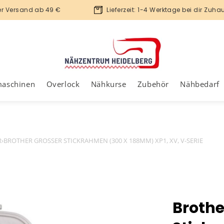
er Versand ab 49 €
Lieferzeit: 1-4 Werktage bei dir Zuha
maschinen
Overlock
Nähkurse
Zubehör
Nähbedarf
R
›
BROTHER GROSSER STICKRAHMEN (300 X 188MM) XP1, XV, V-SERIE
Brothe