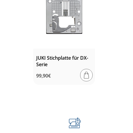
JUKI Stichplatte für DX-
Serie
Normaler
99,90€
Preis