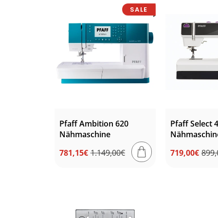
SALE
Pfaff Ambition 620
Pfaff Select 4
Nähmaschine
Nähmaschin
781,15€
1.149,00€
719,00€
899,
Normaler
Verkaufspreis
Normaler
Verkaufsprei
Preis
Preis